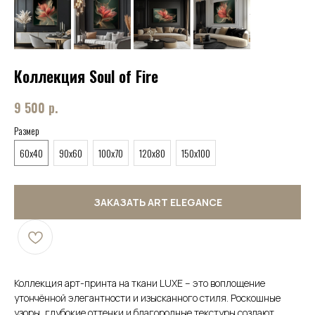
Коллекция Soul of Fire
9 500
р.
Размер
60x40
90x60
100x70
120x80
150x100
ЗАКАЗАТЬ ART ELEGANCE
Коллекция арт-принта на ткани LUXE – это воплощение
утончённой элегантности и изысканного стиля. Роскошные
узоры, глубокие оттенки и благородные текстуры создают