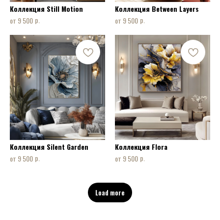
Коллекция Still Motion
Коллекция Between Layers
р.
р.
9 500
9 500
Коллекция Silent Garden
Коллекция Flora
ФОРМА ОБРАТНОЙ СВЯЗИ
р.
р.
9 500
9 500
Load more