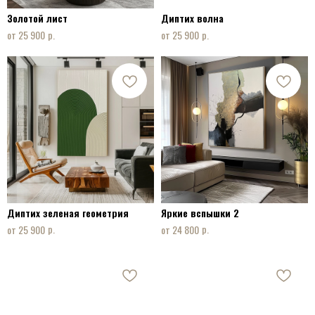
Золотой лист
Диптих волна
ПОЗВОНИТЬ НАМ:
+7 915 075 94 08
р.
р.
25 900
25 900
НАПИСАТЬ НАМ:
INFO@ART-INTERIOR-MSK.RU
Диптих зеленая геометрия
Яркие вспышки 2
р.
р.
25 900
24 800