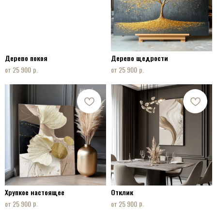
Дерево покоя
Дерево щедрости
р.
р.
25 900
25 900
Хрупкое настоящее
Отклик
р.
р.
25 900
25 900