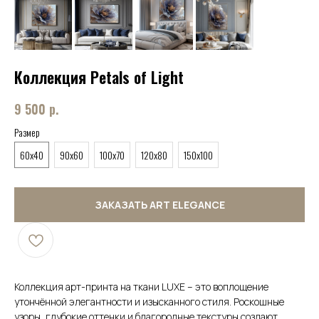
Коллекция Petals of Light
9 500
р.
Размер
60x40
90x60
100x70
120x80
150x100
ЗАКАЗАТЬ ART ELEGANCE
Коллекция арт-принта на ткани LUXE – это воплощение
утончённой элегантности и изысканного стиля. Роскошные
узоры, глубокие оттенки и благородные текстуры создают