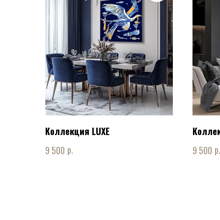
Коллекция LUXE
Коллек
р.
р
9 500
9 500