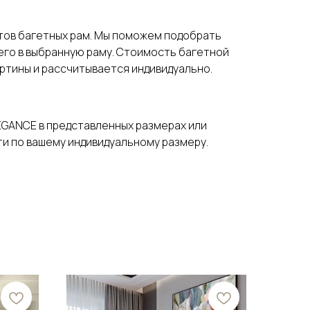
нтов багетных рам. Мы поможем подобрать
 его в выбранную раму. Стоимость багетной
артины и рассчитывается индивидуально.
EGANCE в представленных размерах или
и по вашему индивидуальному размеру.