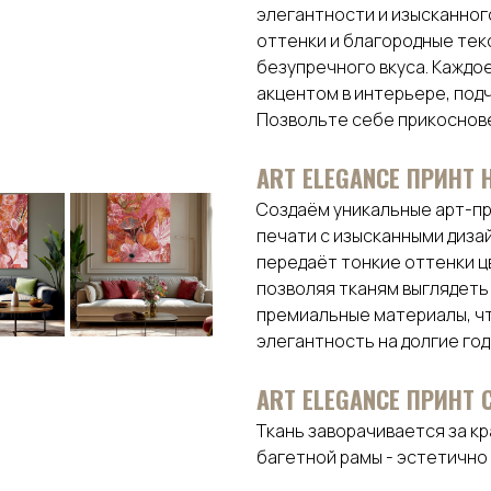
элегантности и изысканног
оттенки и благородные тек
безупречного вкуса. Каждое
акцентом в интерьере, подч
Позвольте себе прикоснове
АRТ ELEGANCE ПРИНТ 
Создаём уникальные арт-пр
печати с изысканными диза
передаёт тонкие оттенки цв
позволяя тканям выглядеть
премиальные материалы, ч
элегантность на долгие год
ART ELEGANCE ПРИНТ
Ткань заворачивается за к
багетной рамы - эстетично