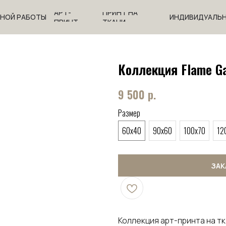
АРТ-
ПРИНТ НА
ЧНОЙ РАБОТЫ
ИНДИВИДУАЛЬН
ПРИНТ
ТКАНИ
Коллекция Flame G
9 500
р.
Размер
60x40
90x60
100x70
12
ЗАК
Коллекция арт-принта на т