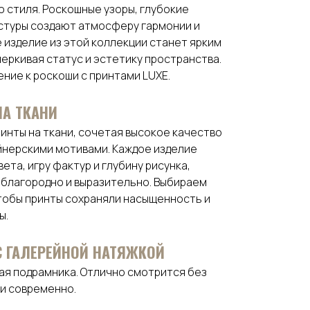
о стиля. Роскошные узоры, глубокие
стуры создают атмосферу гармонии и
 изделие из этой коллекции станет ярким
еркивая статус и эстетику пространства.
ние к роскоши с принтами LUXE.
НА ТКАНИ
инты на ткани, сочетая высокое качество
йнерскими мотивами. Каждое изделие
ета, игру фактур и глубину рисунка,
 благородно и выразительно. Выбираем
тобы принты сохраняли насыщенность и
ы.
 С ГАЛЕРЕЙНОЙ НАТЯЖКОЙ
рая подрамника. Отлично смотрится без
 и современно.