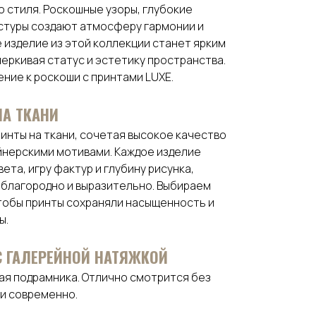
о стиля. Роскошные узоры, глубокие
стуры создают атмосферу гармонии и
 изделие из этой коллекции станет ярким
еркивая статус и эстетику пространства.
ние к роскоши с принтами LUXE.
НА ТКАНИ
инты на ткани, сочетая высокое качество
йнерскими мотивами. Каждое изделие
ета, игру фактур и глубину рисунка,
 благородно и выразительно. Выбираем
тобы принты сохраняли насыщенность и
ы.
 С ГАЛЕРЕЙНОЙ НАТЯЖКОЙ
рая подрамника. Отлично смотрится без
 и современно.