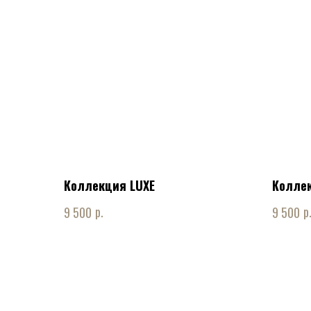
Коллекция LUXE
Коллек
р.
р
9 500
9 500