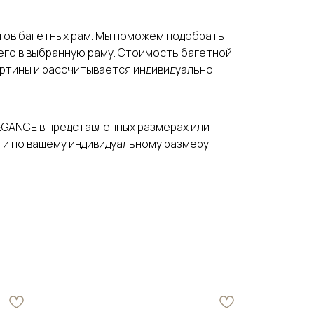
нтов багетных рам. Мы поможем подобрать
 его в выбранную раму. Стоимость багетной
артины и рассчитывается индивидуально.
EGANCE в представленных размерах или
и по вашему индивидуальному размеру.