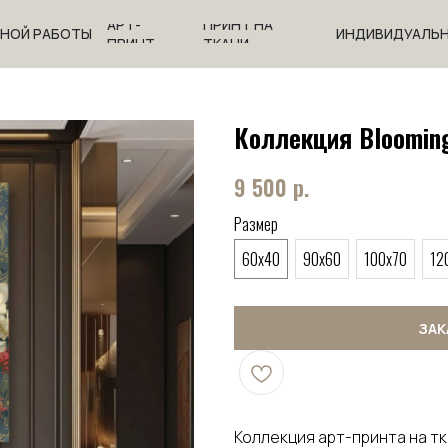
АРТ-
ПРИНТ НА
ЧНОЙ РАБОТЫ
ИНДИВИДУАЛЬН
ПРИНТ
ТКАНИ
Коллекция Bloomin
9 500
р.
Размер
60x40
90x60
100x70
12
ЗАК
Коллекция арт-принта на т