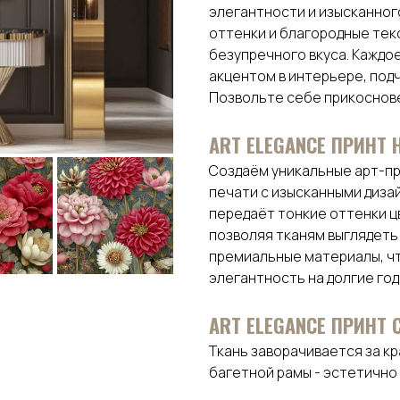
элегантности и изысканног
оттенки и благородные тек
безупречного вкуса. Каждое
акцентом в интерьере, подч
Позвольте себе прикоснове
АRТ ELEGANCE ПРИНТ 
Создаём уникальные арт-пр
печати с изысканными диза
передаёт тонкие оттенки цв
позволяя тканям выглядеть
премиальные материалы, ч
элегантность на долгие год
ART ELEGANCE ПРИНТ
Ткань заворачивается за к
багетной рамы - эстетично