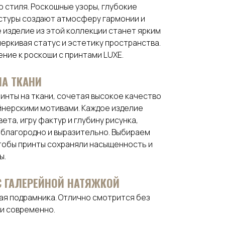
о стиля. Роскошные узоры, глубокие
стуры создают атмосферу гармонии и
 изделие из этой коллекции станет ярким
еркивая статус и эстетику пространства.
ние к роскоши с принтами LUXE.
НА ТКАНИ
инты на ткани, сочетая высокое качество
йнерскими мотивами. Каждое изделие
ета, игру фактур и глубину рисунка,
 благородно и выразительно. Выбираем
тобы принты сохраняли насыщенность и
ы.
 С ГАЛЕРЕЙНОЙ НАТЯЖКОЙ
рая подрамника. Отлично смотрится без
 и современно.