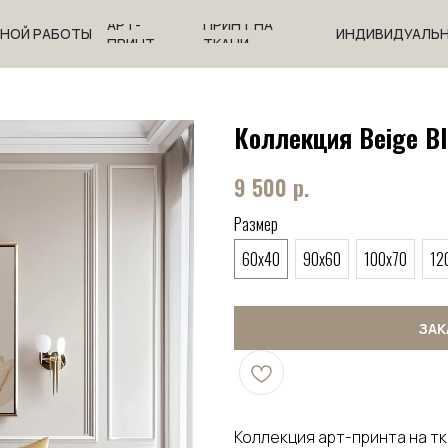
АРТ-
ПРИНТ НА
ЧНОЙ РАБОТЫ
ИНДИВИДУАЛЬН
ПРИНТ
ТКАНИ
Коллекция Beige B
9 500
р.
Размер
60x40
90x60
100x70
12
ЗАК
Коллекция арт-принта на т