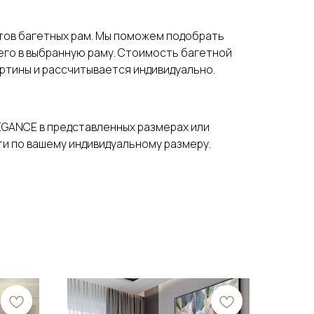
нтов багетных рам. Мы поможем подобрать
 его в выбранную раму. Стоимость багетной
артины и рассчитывается индивидуально.
EGANCE в представленных размерах или
и по вашему индивидуальному размеру.