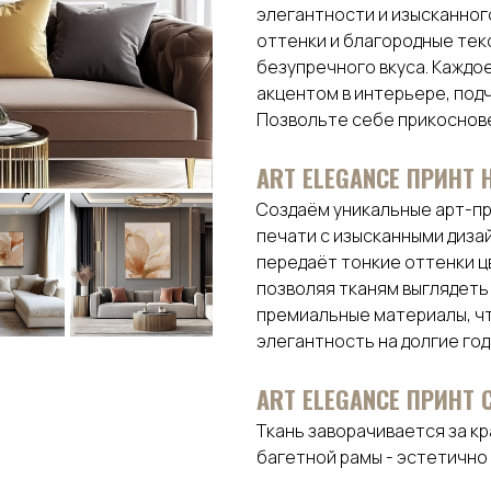
элегантности и изысканног
оттенки и благородные тек
безупречного вкуса. Каждое
акцентом в интерьере, подч
Позвольте себе прикоснове
АRТ ELEGANCE ПРИНТ 
Создаём уникальные арт-пр
печати с изысканными диза
передаёт тонкие оттенки цв
позволяя тканям выглядеть
премиальные материалы, ч
элегантность на долгие год
ART ELEGANCE ПРИНТ
Ткань заворачивается за к
багетной рамы - эстетично