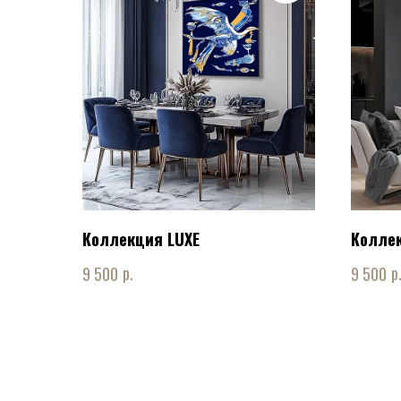
Коллекция LUXE
Коллек
р.
р
9 500
9 500