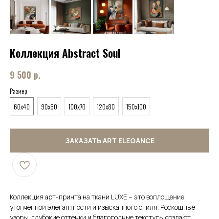
Коллекция Abstract Soul
9 500
р.
Размер
60x40
90x60
100x70
120x80
150x100
ЗАКАЗАТЬ ART ELEGANCE
Коллекция арт-принта на ткани LUXE – это воплощение
утончённой элегантности и изысканного стиля. Роскошные
узоры, глубокие оттенки и благородные текстуры создают